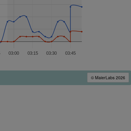
5
03:00
03:15
03:30
03:45
© MaierLabs 2026