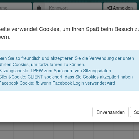
Anmelden
Visual
Stat
Seite verwendet Cookies, um Ihren Spaß beim Besuch z
ern.
isiere deine
istiken
arrow_right
seien Sie so freundlich und akzeptieren Sie die Verwendung der unten
ührten Cookies, um fortzufahren zu können.
Sitzungscookie: LPFW zum Speichern von Sitzungsdaten
Client-Cookie: CLIENT speichert, dass Sie Cookies akzeptiert haben
Facebook Cookie: fb wenn Facebook Login verwendet wird
s 10000 Fuß (3000m): 2
Tiefer als 10000 Fuß (3000m)
Einverstanden
Sc